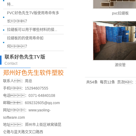
特...
PVC好色先生TV版使用寿命有多
pvc拉缝板
长？
拉缝板可以用于哪些材料的接...
拉缝板的的使用寿命如
何？
联系好色先生TV版
Contact
波纹管
郑州好色先生软件塑胶
联系人：周总
共54条
每页12条
页次：1
手机：15294607555
电话：0371-64840108
邮箱：609232605@qq.com
网址：www.yaoling-
software.com
地址：郑州市上街区峡窝镇昆
仑路与蓝天路交叉口路西