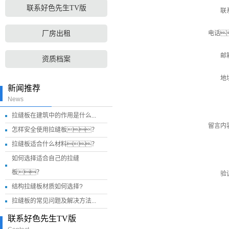
联系好色先生TV版
联
厂房出租
电话
邮
资质档案
地
新闻推荐
News
拉缝板在建筑中的作用是什么...
留言内
怎样安全使用拉缝板？
拉缝板适合什么材料？
如何选择适合自己的拉缝
板？
验
结构拉缝板材质如何选择?
拉缝板的常见问题及解决方法...
联系好色先生TV版