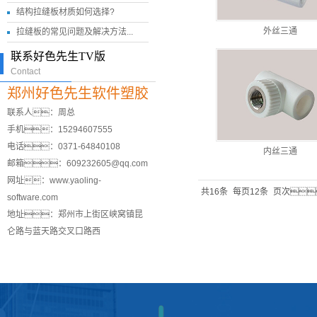
结构拉缝板材质如何选择?
外丝三通
拉缝板的常见问题及解决方法...
联系好色先生TV版
Contact
郑州好色先生软件塑胶
联系人：周总
手机：15294607555
电话：0371-64840108
内丝三通
邮箱：609232605@qq.com
网址：www.yaoling-
共16条
每页12条
页次
software.com
地址：郑州市上街区峡窝镇昆
仑路与蓝天路交叉口路西