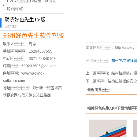
PVC好色先生TV版施工难度大
吗？
联系好色先生TV版
Contact
郑州好色先生软件塑胶
联系人：周总
本文网址：http://www.yaolin
手机：15294607555
电话：0371-64840108
关键词：
郑州PVC穿线
邮箱：609232605@qq.com
网址：www.yaoling-
上一篇：
结构拉缝板在混
software.com
下一篇：
结构拉缝板的安全
地址：郑州市上街区峡窝
最近浏览：
镇昆仑路与蓝天路交叉口路西
相关好色先生APP下载地址