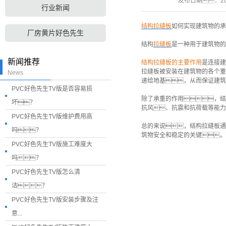
发布日期：
2
行业新闻
结构拉缝板
如何实现建筑物的承
厂房黄片好色先生
结构
拉缝板
是一种用于建筑物的
新闻推荐
结构拉缝板的主要作用
是连接建
拉缝板被安装在建筑物的各个重
News
递给地基，从而保证建筑
PVC好色先生TV版是否容易损
除了承重的作用，结
坏？
抗风、抗震和抗荷载等能
PVC好色先生TV版维护费用高
总的来说，结构拉缝板通
吗？
筑物安全和稳定的关键。
PVC好色先生TV版施工难度大
吗？
PVC好色先生TV版怎么清
洁？
PVC好色先生TV版安装步骤及注
意...