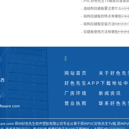
PVC好色先生TV版是否容易
选结构拉缝板要注意什么
结构拉缝板的特点有哪些
结构拉缝板安装方法
拉缝板使用方法有哪些
网站首页
关于好色先
路西
好色先生APP下载地址
厂房环境
新闻资讯
8
营业执照
联系好色先
ftware.com
ling-software.com/ 郑州好色先生软件塑胶有限公司专业从事于
郑州PVC好色先生TV版
,
郑州PV