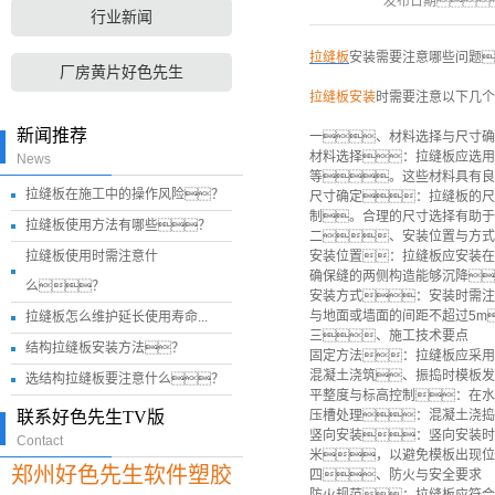
发布日期
行业新闻
拉缝板
安装需要注意哪些问题
厂房黄片好色先生
拉缝板安装
时需要注意以下几个
新闻推荐
一、材料选择与尺寸确
材料选择：拉缝板应选用
News
等。这些材料具有良
拉缝板在施工中的操作风险？
尺寸确定：拉缝板的尺
制。合理的尺寸选择有助于
拉缝板使用方法有哪些？
二、安装位置与方式
拉缝板使用时需注意什
安装位置：拉缝板应安装在
确保缝的两侧构造能够沉降
么？
安装方式：安装时需注
与地面或墙面的间距不超过5m
拉缝板怎么维护延长使用寿命...
三、施工技术要点
结构拉缝板安装方法？
固定方法：拉缝板应采用
混凝土浇筑、振捣时模板发
选结构拉缝板要注意什么？
平整度与标高控制：在水
联系好色先生TV版
压槽处理：混凝土浇捣
竖向安装：竖向安装时
Contact
米，以避免模板出现位
郑州好色先生软件塑胶
四、防火与安全要求