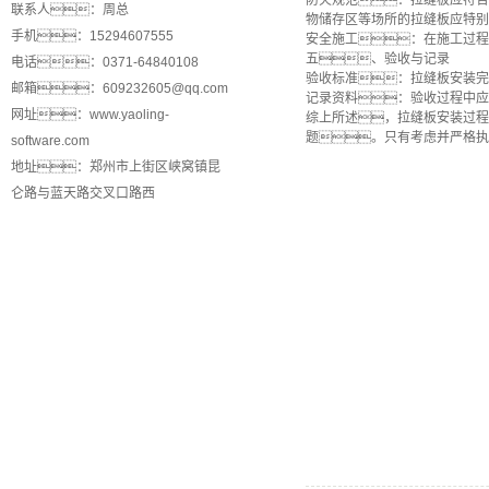
防火规范：拉缝板应符合
联系人：周总
物储存区等场所的拉缝板应特别
手机：15294607555
安全施工：在施工过程
五、验收与记录
电话：0371-64840108
验收标准：拉缝板安装完
邮箱：609232605@qq.com
记录资料：验收过程中应
网址：www.yaoling-
综上所述，拉缝板安装过程
题。只有考虑并严格执
software.com
地址：郑州市上街区峡窝镇昆
仑路与蓝天路交叉口路西