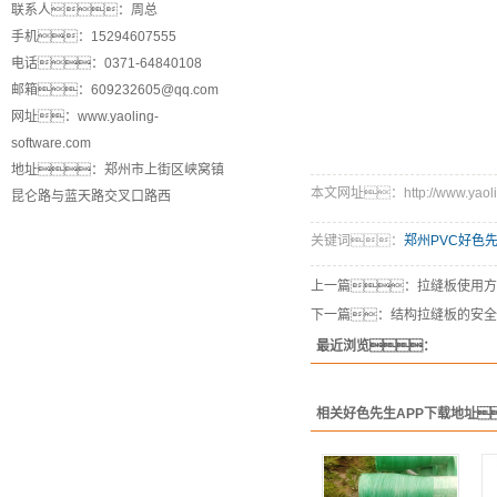
联系人：周总
手机：15294607555
电话：0371-64840108
邮箱：609232605@qq.com
网址：www.yaoling-
software.com
地址：郑州市上街区峡窝镇
本文网址：http://www.yaoling
昆仑路与蓝天路交叉口路西
关键词：
郑州PVC好色先
上一篇：
拉缝板使用方
下一篇：
结构拉缝板的安全
最近浏览：
相关好色先生APP下载地址